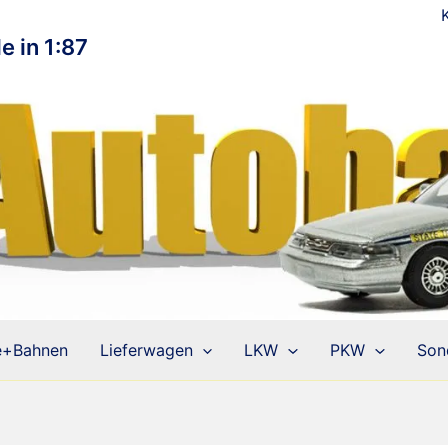
e in 1:87
e+Bahnen
Lieferwagen
LKW
PKW
Son