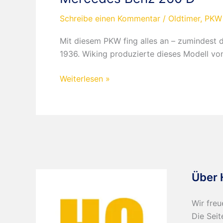
Schreibe einen Kommentar
/
Oldtimer
,
PKW
Mit diesem PKW fing alles an – zumindest 
1936. Wiking produzierte dieses Modell vo
Mercedes
Weiterlesen »
Benz
260
D
Über 
Wir freu
Die Seit