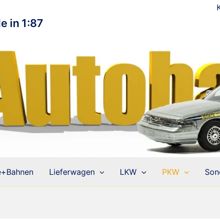
e in 1:87
e+Bahnen
Lieferwagen
LKW
PKW
Son