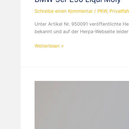
Schreibe einen Kommentar
/
PKW
,
Privatfa
Unter Artikel Nr. 950091 veröffentlichte H
bekannt und auf der Herpa-Webseite leider 
BMW
Weiterlesen »
3er
E90
Liqui
Moly