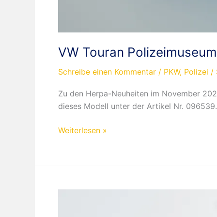
VW Touran Polizeimuseu
Schreibe einen Kommentar
/
PKW
,
Polizei
/
Zu den Herpa-Neuheiten im November 2021
dieses Modell unter der Artikel Nr. 096539.
VW
Weiterlesen »
Touran
Polizeimuseum
Hamburg