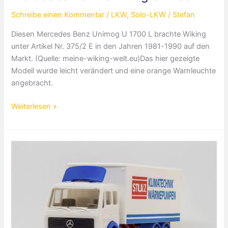
Schreibe einen Kommentar
/
LKW
,
Solo-LKW
/
Stefan
Diesen Mercedes Benz Unimog U 1700 L brachte Wiking
unter Artikel Nr. 375/2 E in den Jahren 1981-1990 auf den
Markt. (Quelle: meine-wiking-welt.eu)Das hier gezeigte
Modell wurde leicht verändert und eine orange Warnleuchte
angebracht.
Mercedes
Weiterlesen »
Benz
Unimog
U
1700
L