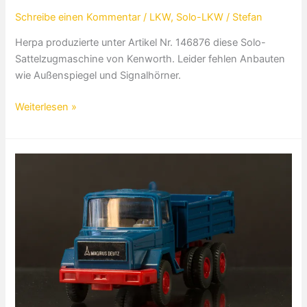
Schreibe einen Kommentar
/
LKW
,
Solo-LKW
/
Stefan
Herpa produzierte unter Artikel Nr. 146876 diese Solo-
Sattelzugmaschine von Kenworth. Leider fehlen Anbauten
wie Außenspiegel und Signalhörner.
Kenworth
Weiterlesen »
COE
Zugmaschine
mit
Windleitblech