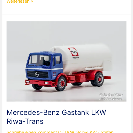
Büssing
Weiterlesen »
4000
Koffer
LKW
„50
Jahre
Büssing“
Mercedes-Benz Gastank LKW
Riwa-Trans
Schreibe einen Kommentar
/
LKW
,
Solo-LKW
/
Stefan