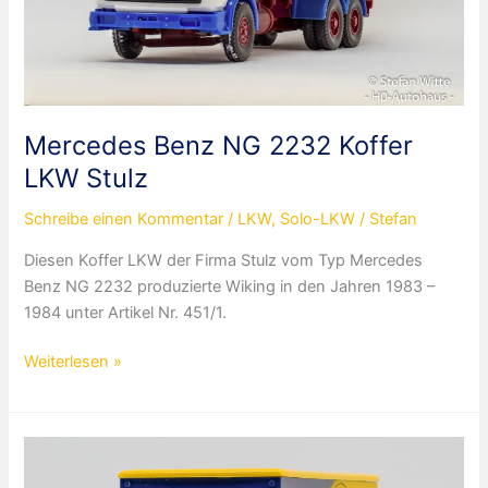
Mercedes Benz NG 2232 Koffer
LKW Stulz
Schreibe einen Kommentar
/
LKW
,
Solo-LKW
/
Stefan
Diesen Koffer LKW der Firma Stulz vom Typ Mercedes
Benz NG 2232 produzierte Wiking in den Jahren 1983 –
1984 unter Artikel Nr. 451/1.
Mercedes
Weiterlesen »
Benz
NG
2232
Koffer