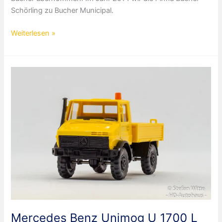
Schörling zu Bucher Municipal.
Mercedes
Weiterlesen »
Benz
1217
Straßenkehrwagen
TSZ-
Silent
Mercedes Benz Unimog U 1700 L