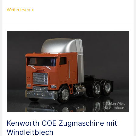
Mercedes
Weiterlesen »
Benz
809
Koffer
LKW
Dachser
Express
Kenworth COE Zugmaschine mit
Windleitblech