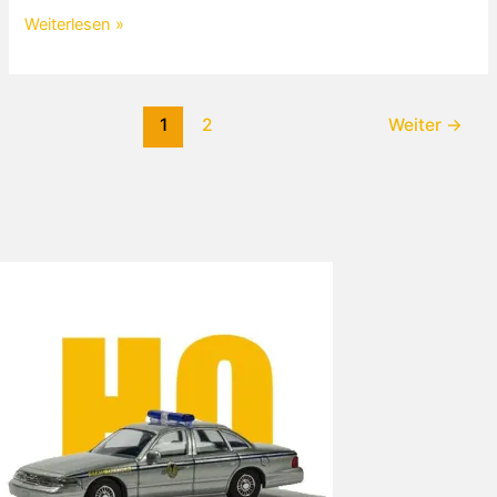
MAN
Weiterlesen »
Kurzhauber
Muldenkipper
1
2
Weiter
→