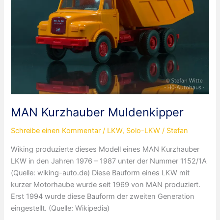
MAN Kurzhauber Muldenkipper
Schreibe einen Kommentar
/
LKW
,
Solo-LKW
/
Stefan
Wiking produzierte dieses Modell eines MAN Kurzhauber
LKW in den Jahren 1976 – 1987 unter der Nummer 1152/1A
(Quelle: wiking-auto.de) Diese Bauform eines LKW mit
kurzer Motorhaube wurde seit 1969 von MAN produziert.
Erst 1994 wurde diese Bauform der zweiten Generation
eingestellt. (Quelle: Wikipedia)