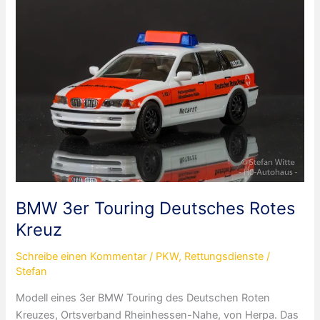
Kreuz
BMW 3er Touring Deutsches Rotes
Kreuz
Schreibe einen Kommentar
/
PKW
,
Rettungsdienste
/
Stefan
Modell eines 3er BMW Touring des Deutschen Roten
Kreuzes, Ortsverband Rheinhessen-Nahe, von Herpa. Das