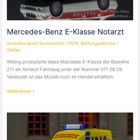
Mercedes-Benz E-Klasse Notarzt
Schreibe einen Kommentar
/
PKW
,
Rettungsdienste
/
Stefan
Wiking produzierte diese Mercedes E-Klasse der Baureihe
211 als Notarzt Fahrzeug unter der Nummer 071 08 29.
Vereinzelt ist das Modell noch im Handel erhältlich.
Mercedes-
Weiterlesen »
Benz
E-
Klasse
Notarzt