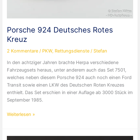
Porsche 924 Deutsches Rotes
Kreuz
2 Kommentare
/
PKW
,
Rettungsdienste
/
Stefan
In den achtziger Jahren brachte Herpa verschiedene
Fahrzeugsets heraus, unter anderem auch das Set 7501,
welches neben diesem Porsche 924 auch noch einen Ford
Transit sowie einen LKW des Deutschen Roten Kreuzes
enthielt. Das Set erschien in einer Auflage ab 3000 Stück im
September 1985.
Porsche
Weiterlesen »
924
Deutsches
Rotes