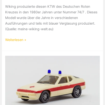
Wiking produzierte diesen KTW des Deutschen Roten
Kreuzes in den 1980er Jahren unter Nummer 74/7 . Dieses
Modell wurde über die Jahre in verschiedenen
Ausführungen und teils mit blauer Verglasung produziert.
(Quelle: meine-wiking-welt.eu)
Mercedes
Weiterlesen »
Benz
200
D
Binz
KTW
DRK