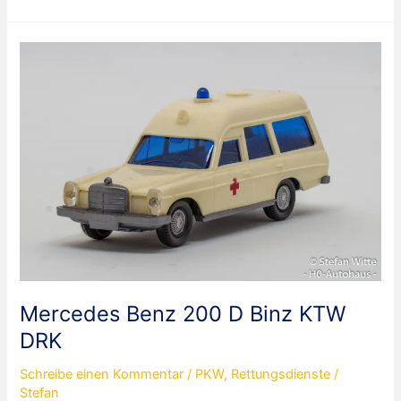
Benz
Vito
Tourer
119
CDI
Feuerwehr
Wuppertal
Mercedes Benz 200 D Binz KTW
DRK
Schreibe einen Kommentar
/
PKW
,
Rettungsdienste
/
Stefan