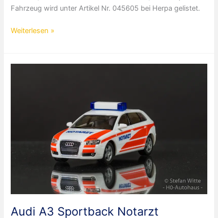
Fahrzeug wird unter Artikel Nr. 045605 bei Herpa gelistet.
BMW
Weiterlesen »
3er
Touring
Deutsches
Rotes
Kreuz
Audi A3 Sportback Notarzt