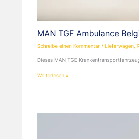
MAN TGE Ambulance Belg
Schreibe einen Kommentar
/
Lieferwagen
,
Dieses MAN TGE Krankentransportfahrzeug 
MAN
Weiterlesen »
TGE
Ambulance
Belgien