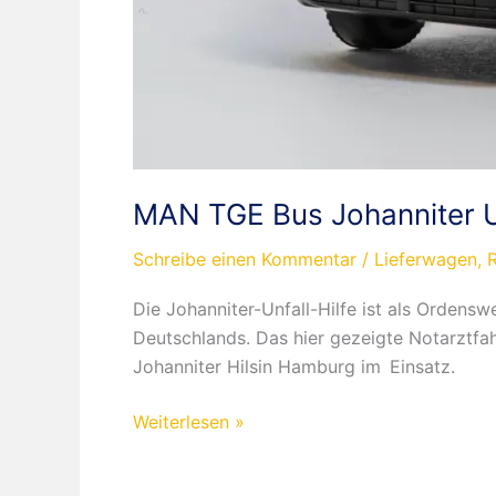
MAN TGE Bus Johanniter U
Schreibe einen Kommentar
/
Lieferwagen
,
Die Johanniter-Unfall-Hilfe ist als Ordens
Deutschlands. Das hier gezeigte Notarztfah
Johanniter Hilsin Hamburg im Einsatz.
MAN
Weiterlesen »
TGE
Bus