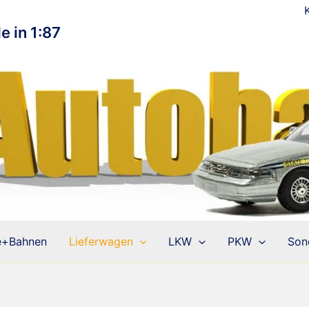
e in 1:87
e+Bahnen
Lieferwagen
LKW
PKW
Son