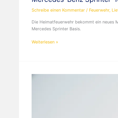
Schreibe einen Kommentar
/
Feuerwehr
,
Li
Die Heimatfeuerwehr bekommt ein neues Mod
Mercedes Sprinter Basis.
Mercedes-
Weiterlesen »
Benz
Sprinter
’18
RTW
Feuerwehr
Wuppertal