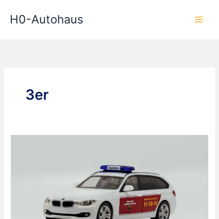
Zum
H0-Autohaus
Inhalt
springen
3er