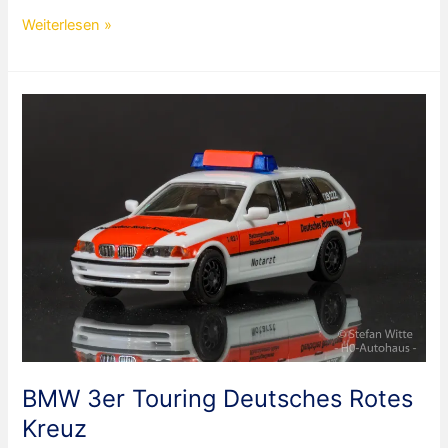
BMW
Weiterlesen »
3er
CarsClub
BMW 3er Touring Deutsches Rotes
Kreuz