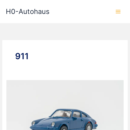
Zum
H0-Autohaus
Inhalt
springen
911