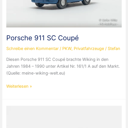
Porsche 911 SC Coupé
Schreibe einen Kommentar
/
PKW
,
Privatfahrzeuge
/
Stefan
Diesen Porsche 911 SC Coupé brachte Wiking in den
Jahren 1984 – 1990 unter Artikel Nr. 161/1 A auf den Markt.
(Quelle: meine-wiking-welt.eu)
Porsche
Weiterlesen »
911
SC
Coupé