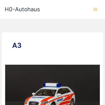
Zum
H0-Autohaus
Inhalt
springen
A3