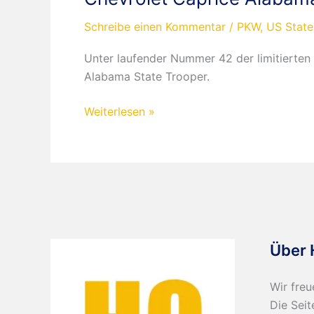
Schreibe einen Kommentar
/
PKW
,
US State
Unter laufender Nummer 42 der limitierten
Alabama State Trooper.
Chevrolet
Weiterlesen »
Caprice
Alabama
State
Trooper
Über 
Wir freu
Die Seit