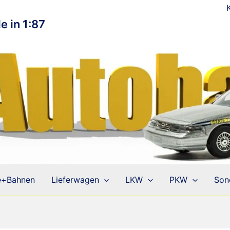
e in 1:87
e+Bahnen
Lieferwagen
LKW
PKW
Son