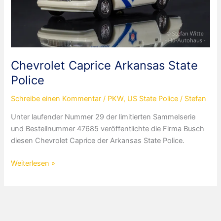
Chevrolet Caprice Arkansas State
Police
Schreibe einen Kommentar
/
PKW
,
US State Police
/
Stefan
Unter laufender Nummer 29 der limitierten Sammelserie
und Bestellnummer 47685 veröffentlichte die Firma Busch
diesen Chevrolet Caprice der Arkansas State Police.
Chevrolet
Weiterlesen »
Caprice
Arkansas
State
Police