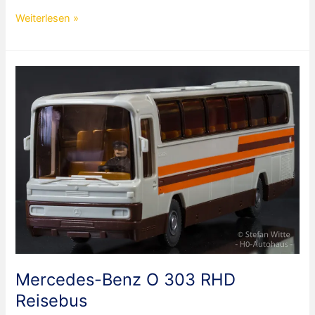
Büssing
Weiterlesen »
D38
Berliner
Doppeldecker
Bus
Mercedes-Benz O 303 RHD
Reisebus