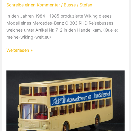
Schreibe einen Kommentar
/
Busse
/
Stefan
In den Jahren 1984 – 1985 produzierte Wiking dieses
Modell eines Mercedes-Benz O 303 RHD Reisebusses,
welches unter Artikel Nr. 712 in den Handel kam. (Quelle:
meine-wiking-welt.eu)
Mercedes-
Weiterlesen »
Benz
O
303
RHD
Reisebus