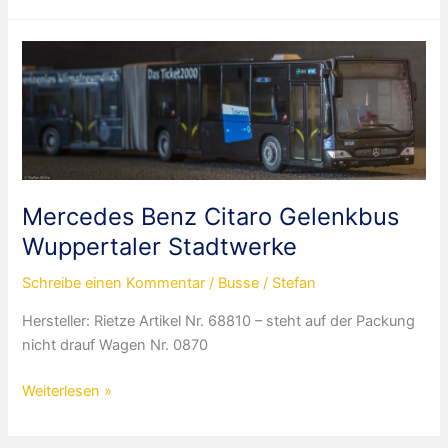
Citaro
Wuppertaler
Stadtwerke
Mercedes Benz Citaro Gelenkbus
Wuppertaler Stadtwerke
Schreibe einen Kommentar
/
Busse
/
Stefan
Hersteller: Rietze Artikel Nr. 68810 – steht auf der Packung
nicht drauf Wagen Nr. 0870
Mercedes
Weiterlesen »
Benz
Citaro