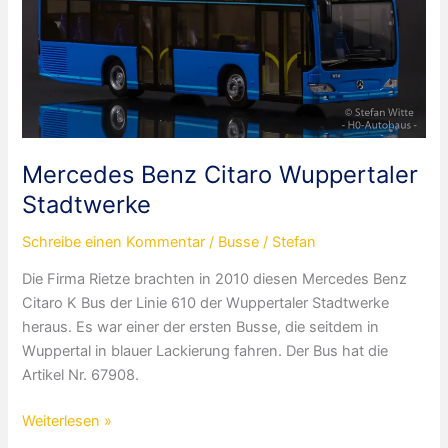
Mercedes Benz Citaro Wuppertaler
Stadtwerke
Schreibe einen Kommentar
/
Busse
/
Stefan
Die Firma Rietze brachten in 2010 diesen Mercedes Benz
Citaro K Bus der Linie 610 der Wuppertaler Stadtwerke
heraus. Es war einer der ersten Busse, die seitdem in
Wuppertal in blauer Lackierung fahren. Der Bus hat die
Artikel Nr. 67908.
Mercedes
Weiterlesen »
Benz