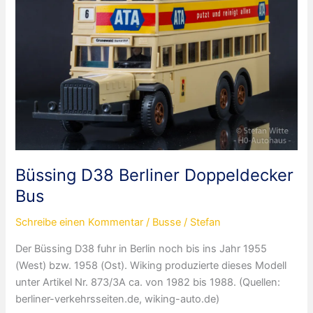
Büssing D38 Berliner Doppeldecker
Bus
Schreibe einen Kommentar
/
Busse
/
Stefan
Der Büssing D38 fuhr in Berlin noch bis ins Jahr 1955
(West) bzw. 1958 (Ost). Wiking produzierte dieses Modell
unter Artikel Nr. 873/3A ca. von 1982 bis 1988. (Quellen:
berliner-verkehrsseiten.de, wiking-auto.de)