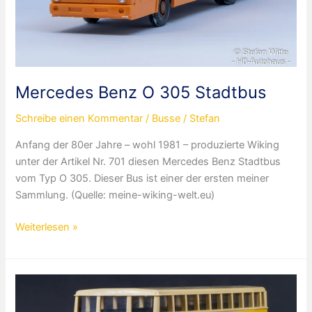
Mercedes Benz O 305 Stadtbus
Schreibe einen Kommentar
/
Busse
/
Stefan
Anfang der 80er Jahre – wohl 1981 – produzierte Wiking
unter der Artikel Nr. 701 diesen Mercedes Benz Stadtbus
vom Typ O 305. Dieser Bus ist einer der ersten meiner
Sammlung. (Quelle: meine-wiking-welt.eu)
Mercedes
Weiterlesen »
Benz
O
305
Stadtbus