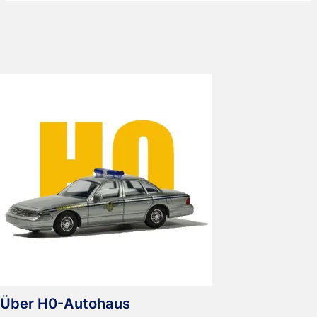
City
DD
DEVK
Versicherungen
Über H0-Autohaus