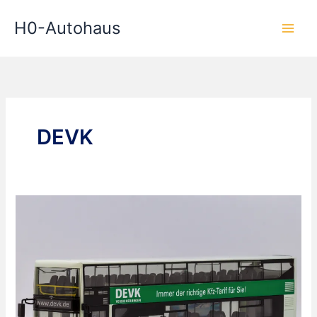
Zum
H0-Autohaus
Inhalt
springen
DEVK