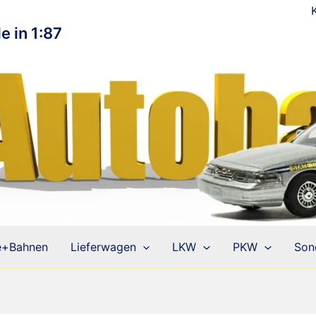
e in 1:87
e+Bahnen
Lieferwagen
LKW
PKW
Son