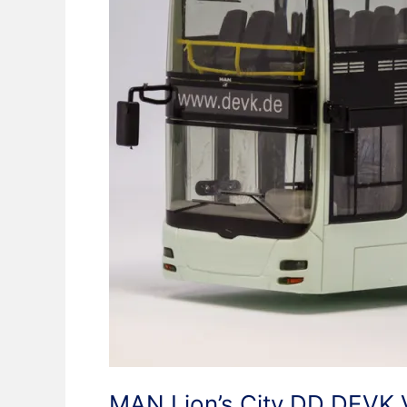
MAN Lion’s City DD DEVK 