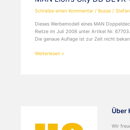
Schreibe einen Kommentar
/
Busse
/
Stefan
Dieses Werbemodell eines MAN Doppeldeck
Rietze im Juli 2008 unter Artikel Nr. 6770
Die genaue Auflage ist zur Zeit nicht bekan
MAN
Weiterlesen »
Lion’s
City
DD
DEVK
Versicherungen
Über 
Wir freu