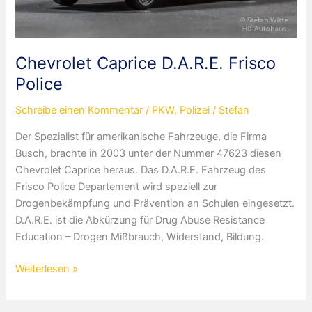
Chevrolet Caprice D.A.R.E. Frisco
Police
Schreibe einen Kommentar
/
PKW
,
Polizei
/
Stefan
Der Spezialist für amerikanische Fahrzeuge, die Firma
Busch, brachte in 2003 unter der Nummer 47623 diesen
Chevrolet Caprice heraus. Das D.A.R.E. Fahrzeug des
Frisco Police Departement wird speziell zur
Drogenbekämpfung und Prävention an Schulen eingesetzt.
D.A.R.E. ist die Abkürzung für Drug Abuse Resistance
Education – Drogen Mißbrauch, Widerstand, Bildung.
Chevrolet
Weiterlesen »
Caprice
D.A.R.E.