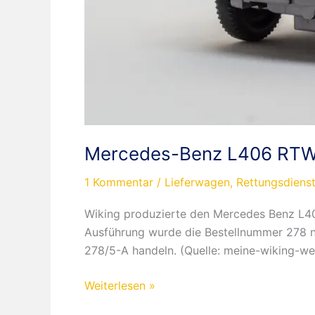
Mercedes-Benz L406 RTW J
1 Kommentar
/
Lieferwagen
,
Rettungsdiens
Wiking produzierte den Mercedes Benz L406
Ausführung wurde die Bestellnummer 278 n
278/5-A handeln. (Quelle: meine-wiking-wel
Mercedes-
Weiterlesen »
Benz