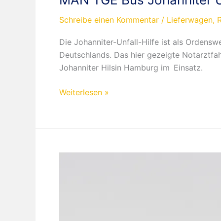
Schreibe einen Kommentar
/
Lieferwagen
,
Die Johanniter-Unfall-Hilfe ist als Ordens
Deutschlands. Das hier gezeigte Notarztfah
Johanniter Hilsin Hamburg im Einsatz.
MAN
Weiterlesen »
TGE
Bus
Johanniter
Unfallhilfe
Hamburg