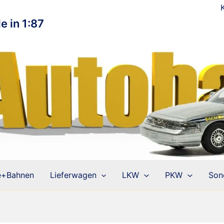
e in 1:87
e+Bahnen
Lieferwagen
LKW
PKW
Son