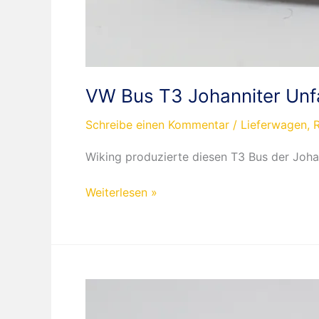
VW Bus T3 Johanniter Unfal
Schreibe einen Kommentar
/
Lieferwagen
,
Wiking produzierte diesen T3 Bus der Joha
VW
Weiterlesen »
Bus
T3
Johanniter
Unfallhilfe