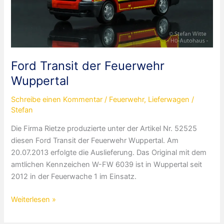
Ford Transit der Feuerwehr
Wuppertal
Schreibe einen Kommentar
/
Feuerwehr
,
Lieferwagen
/
Stefan
Die Firma Rietze produzierte unter der Artikel Nr. 52525
diesen Ford Transit der Feuerwehr Wuppertal. Am
20.07.2013 erfolgte die Auslieferung. Das Original mit dem
amtlichen Kennzeichen W-FW 6039 ist in Wuppertal seit
2012 in der Feuerwache 1 im Einsatz.
Ford
Weiterlesen »
Transit
der