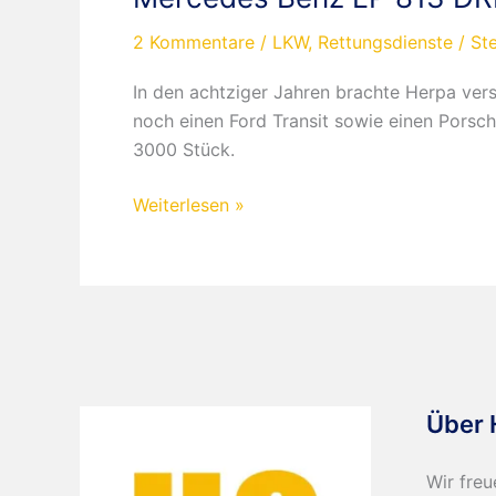
2 Kommentare
/
LKW
,
Rettungsdienste
/
St
In den achtziger Jahren brachte Herpa ve
noch einen Ford Transit sowie einen Porsc
3000 Stück.
Mercedes
Weiterlesen »
Benz
LP
813
DRK
Über 
Wir freu