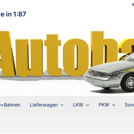
e in 1:87
e+Bahnen
Lieferwagen
LKW
PKW
Son