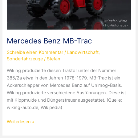
Mercedes Benz MB-Trac
Schreibe einen Kommentar
/
Landwirtschaft
,
Sonderfahrzeuge
/
Stefan
Wiking produzierte diesen Traktor unter der Nummer
385/2a etwa in den Jahren 1978-1979. MB-Trac ist ein
Ackerschlepper von Mercedes Benz auf Unimog-Basis.
Wiking produzierte verschiedene Ausführungen. Diese ist
mit Kippmulde und Düngerstreuer ausgestattet. (Quelle:
wiking-auto.de, Wikipedia)
Mercedes
Weiterlesen »
Benz
MB-