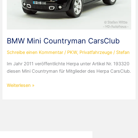
BMW Mini Countryman CarsClub
Schreibe einen Kommentar
/
PKW
,
Privatfahrzeuge
/
Stefan
Im Jahr 2011 veröffentlichte Herpa unter Artikel Nr. 193320
diesen Mini Countryman für Mitglieder des Herpa CarsClub.
BMW
Weiterlesen »
Mini
Countryman
CarsClub