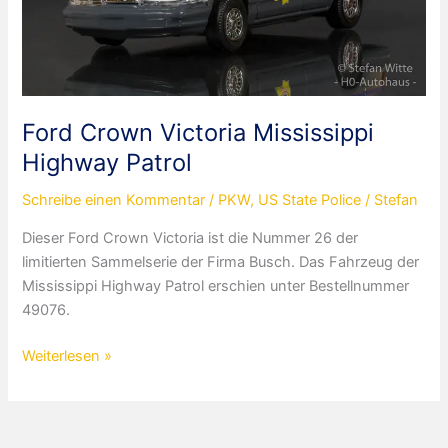
Ford Crown Victoria Mississippi
Highway Patrol
Schreibe einen Kommentar
/
PKW
,
US State Police
/
Stefan
Dieser Ford Crown Victoria ist die Nummer 26 der
limitierten Sammelserie der Firma Busch. Das Fahrzeug der
Mississippi Highway Patrol erschien unter Bestellnummer
49076.
Ford
Weiterlesen »
Crown
Victoria
Mississippi