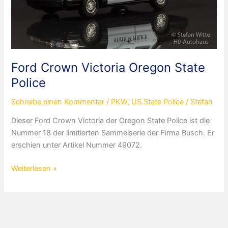
Ford Crown Victoria Oregon State
Police
Schreibe einen Kommentar
/
PKW
,
US State Police
/
Stefan
Dieser Ford Crown Victoria der Oregon State Police ist die
Nummer 18 der limitierten Sammelserie der Firma Busch. Er
erschien unter Artikel Nummer 49072.
Ford
Weiterlesen »
Crown
Victoria
Oregon
State