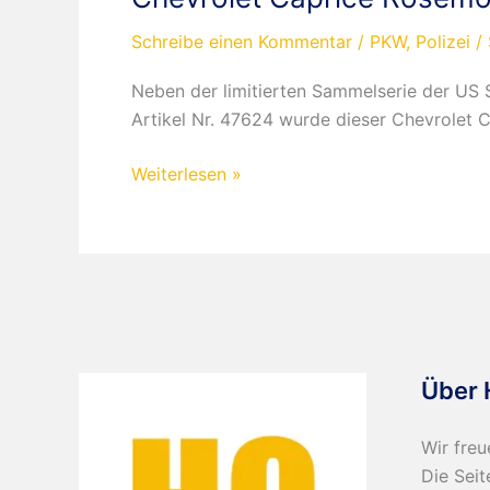
Schreibe einen Kommentar
/
PKW
,
Polizei
/
Neben der limitierten Sammelserie der US 
Artikel Nr. 47624 wurde dieser Chevrolet C
Chevrolet
Weiterlesen »
Caprice
Rosemont
Police
Über 
Wir freu
Die Seit