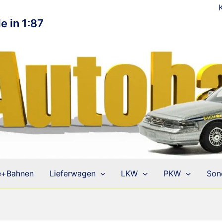
e in 1:87
e+Bahnen
Lieferwagen
LKW
PKW
Son