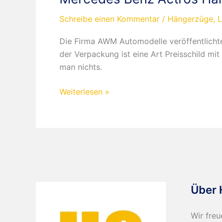
Schreibe einen Kommentar
/
Hängerzüge
,
Die Firma AWM Automodelle veröffentlich
der Verpackung ist eine Art Preisschild m
man nichts.
Mercedes
Weiterlesen »
Benz
Actros
Hängerzug
Rothaus
Über 
Wir freu