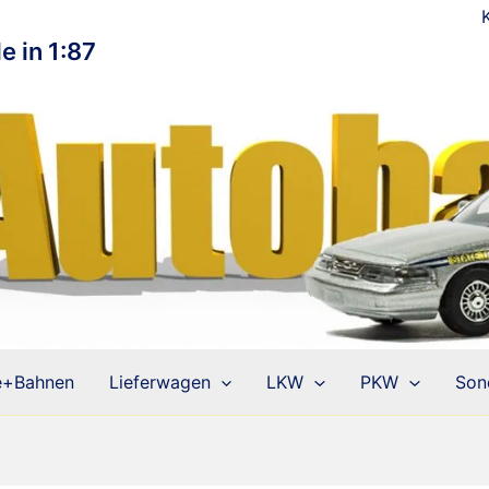
e in 1:87
e+Bahnen
Lieferwagen
LKW
PKW
Son