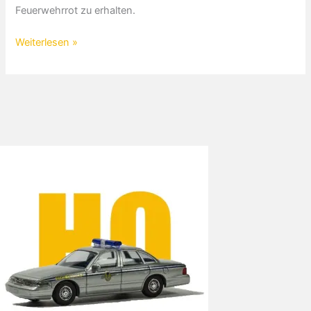
Feuerwehrrot zu erhalten.
MAN
Weiterlesen »
TGS
M
Euro
6
Rüstwagen
RW2