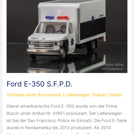
Police
Ford E-350 S.F.P.D.
Schreibe einen Kommentar
/
Lieferwagen
,
Polizei
/
Stefan
Dieser amerikanische Ford E-350 wurde von der Firma
Busch unter Artikel Nr. 41851 produziert. Der Lieferwagen
ist bei der San Francisco Police im Einsatz. Die Ford E-Serie
wurde in Nordamerika bis 2013 produziert. Ab 2014