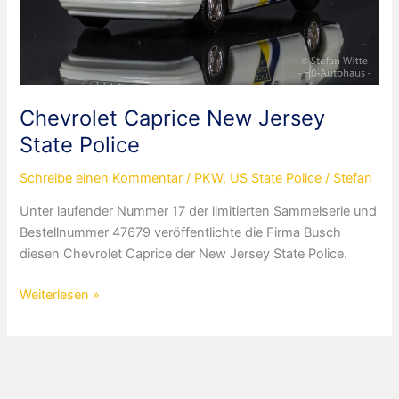
Chevrolet Caprice New Jersey
State Police
Schreibe einen Kommentar
/
PKW
,
US State Police
/
Stefan
Unter laufender Nummer 17 der limitierten Sammelserie und
Bestellnummer 47679 veröffentlichte die Firma Busch
diesen Chevrolet Caprice der New Jersey State Police.
Chevrolet
Weiterlesen »
Caprice
New
Jersey
State