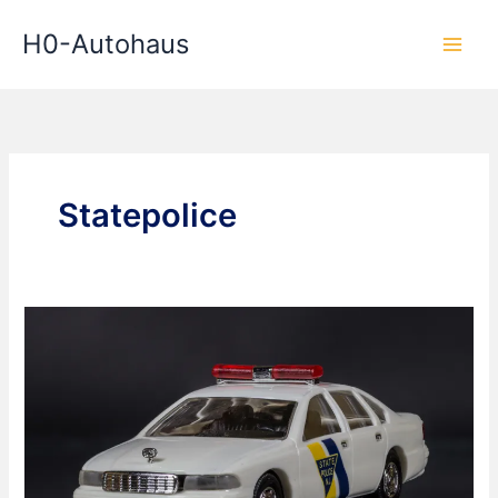
Zum
H0-Autohaus
Inhalt
springen
Statepolice