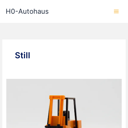
Zum
H0-Autohaus
Inhalt
springen
Still