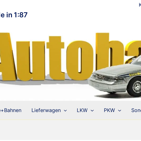
e in 1:87
e+Bahnen
Lieferwagen
LKW
PKW
Son