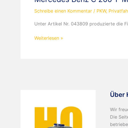
Schreibe einen Kommentar
/
PKW
,
Privatfa
Unter Artikel Nr. 043809 produzierte die 
Mercedes
Weiterlesen »
Benz
C
200
T-
Modell
Taxi
Über 
Wir freu
Die Seit
betriebe