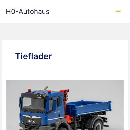
Zum
H0-Autohaus
Inhalt
springen
Tieflader