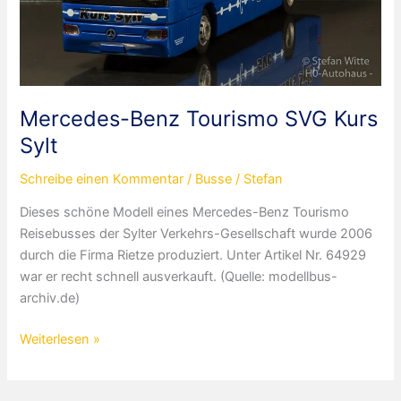
Mercedes-Benz Tourismo SVG Kurs
Sylt
Schreibe einen Kommentar
/
Busse
/
Stefan
Dieses schöne Modell eines Mercedes-Benz Tourismo
Reisebusses der Sylter Verkehrs-Gesellschaft wurde 2006
durch die Firma Rietze produziert. Unter Artikel Nr. 64929
war er recht schnell ausverkauft. (Quelle: modellbus-
archiv.de)
Mercedes-
Weiterlesen »
Benz
Tourismo