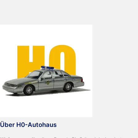
SVG
Kurs
Sylt
Über H0-Autohaus