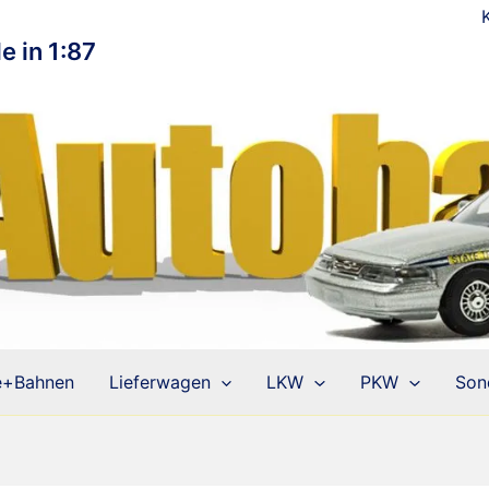
e in 1:87
e+Bahnen
Lieferwagen
LKW
PKW
Son