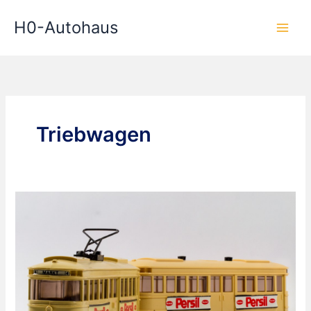
Zum
H0-Autohaus
Inhalt
springen
Triebwagen