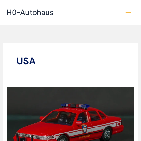
Zum
H0-Autohaus
Inhalt
springen
USA