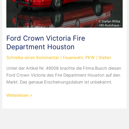
Ford Crown Victoria Fire
Department Houston
Schreibe einen Kommentar
/
Feuerwehr
,
PKW
/
Stefan
Unter der Artikel Nr. 49008 brachte die Firma Busch diesen
Ford Crown Victoria des Fire Department Houston auf den
Markt. Das genaue Erscheinungsdatum ist unbekannt.
Ford
Weiterlesen »
Crown
Victoria
Fire
Department