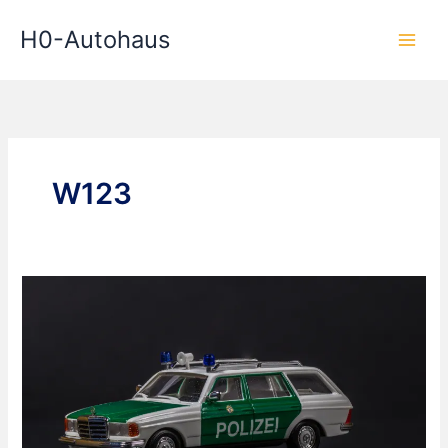
Zum
H0-Autohaus
Inhalt
springen
W123