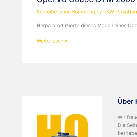
Schreibe einen Kommentar
/
PKW
,
Privatfa
Herpa produzierte dieses Modell eines Op
Opel
Weiterlesen »
V8
Coupé
DTM
2000
Joachim
Winkelhock
Über 
Wir freu
Die Seit
betriebe