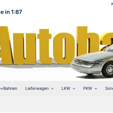
e in 1:87
e+Bahnen
Lieferwagen
LKW
PKW
Son