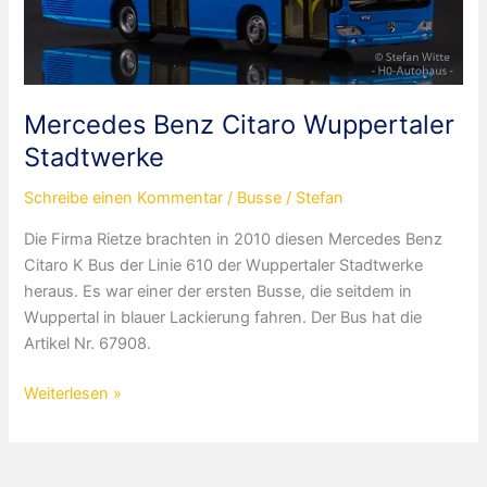
Mercedes Benz Citaro Wuppertaler
Stadtwerke
Schreibe einen Kommentar
/
Busse
/
Stefan
Die Firma Rietze brachten in 2010 diesen Mercedes Benz
Citaro K Bus der Linie 610 der Wuppertaler Stadtwerke
heraus. Es war einer der ersten Busse, die seitdem in
Wuppertal in blauer Lackierung fahren. Der Bus hat die
Artikel Nr. 67908.
Mercedes
Weiterlesen »
Benz
Citaro
Wuppertaler