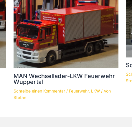
Sc
Sc
MAN Wechsellader-LKW Feuerwehr
St
Wuppertal
Schreibe einen Kommentar
/
Feuerwehr
,
LKW
/ Von
Stefan