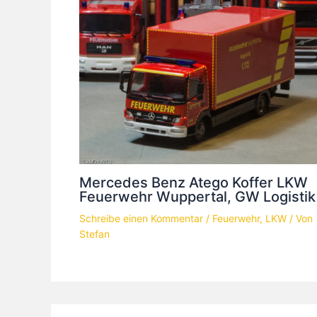
Mercedes Benz Atego Koffer LKW
Feuerwehr Wuppertal, GW Logistik
Schreibe einen Kommentar
/
Feuerwehr
,
LKW
/ Von
Stefan