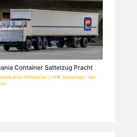
ania Container Sattelzug Pracht
hreibe einen Kommentar
/
LKW
,
Sattelzüge
/ Von
efan