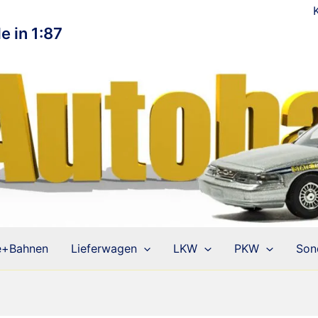
e in 1:87
e+Bahnen
Lieferwagen
LKW
PKW
Son