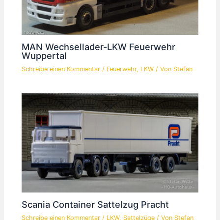
MAN Wechsellader-LKW Feuerwehr
Wuppertal
Schreibe einen Kommentar
/
Feuerwehr
,
LKW
/ Von
Stefan
Scania Container Sattelzug Pracht
Schreibe einen Kommentar
/
LKW
,
Sattelzüge
/ Von
Stefan