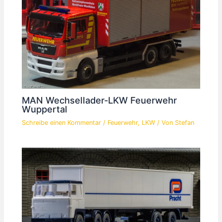
MAN Wechsellader-LKW Feuerwehr
Wuppertal
Schreibe einen Kommentar
/
Feuerwehr
,
LKW
/ Von
Stefan