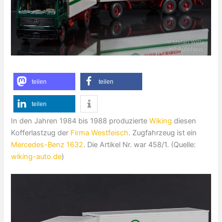
teilen
teilen
teilen
In den Jahren 1984 bis 1988 produzierte
Wiking
diesen
Kofferlastzug der
Firma Westfeisch
. Zugfahrzeug ist ein
Mercedes-Benz 1632
. Die Artikel Nr. war 458/1. (Quelle:
wiking-auto.de
)