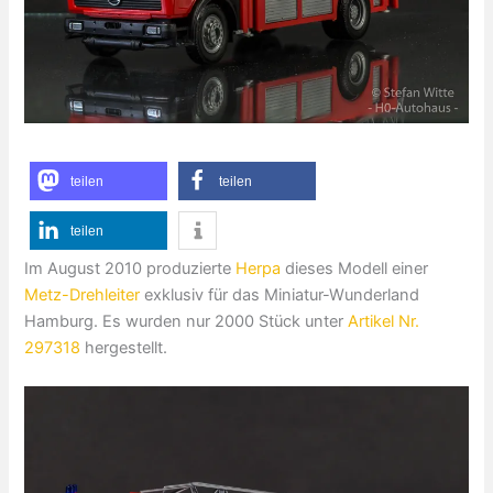
teilen
teilen
teilen
Im August 2010 produzierte
Herpa
dieses Modell einer
Metz-Drehleiter
exklusiv für das Miniatur-Wunderland
Hamburg. Es wurden nur 2000 Stück unter
Artikel Nr.
297318
hergestellt.