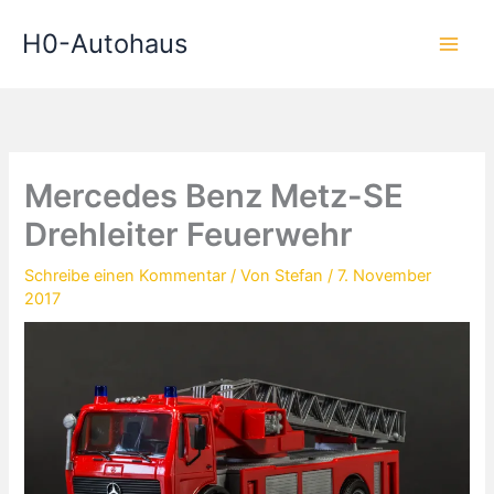
Zum
H0-Autohaus
Inhalt
springen
Mercedes Benz Metz-SE
Drehleiter Feuerwehr
Schreibe einen Kommentar
/ Von
Stefan
/
7. November
2017