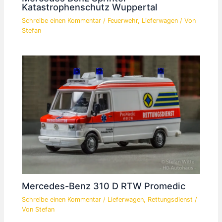
Katastrophenschutz Wuppertal
Schreibe einen Kommentar
/
Feuerwehr
,
Lieferwagen
/ Von
Stefan
Mercedes-Benz 310 D RTW Promedic
Schreibe einen Kommentar
/
Lieferwagen
,
Rettungsdienst
/
Von
Stefan