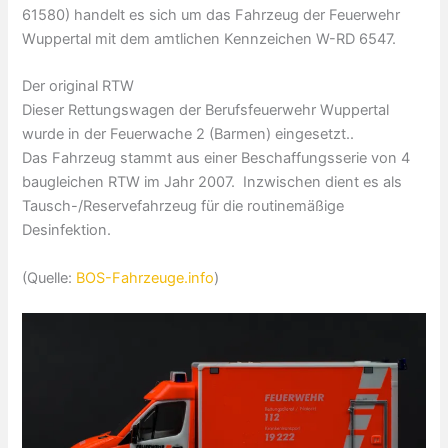
61580) handelt es sich um das Fahrzeug der Feuerwehr
Wuppertal mit dem amtlichen Kennzeichen W-RD 6547.
Der original RTW
Dieser Rettungswagen der Berufsfeuerwehr Wuppertal
wurde in der Feuerwache 2 (Barmen) eingesetzt..
Das
Fahrzeug
stammt aus einer Beschaffungsserie von 4
baugleichen RTW im Jahr 2007. Inzwischen dient es als
Tausch-/Reservefahrzeug für die routinemäßige
Desinfektion.
(Quelle:
BOS-Fahrzeuge.info
)