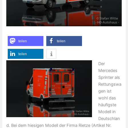
teilen
teilen
teilen
Der
Mercedes
Sprinter als
Rettungswa
gen ist
wohl das
häufigste
Modell in
Deutschlan
d. Bei dem hiesigen Modell der Firma
Rietze
(Artikel Nr.