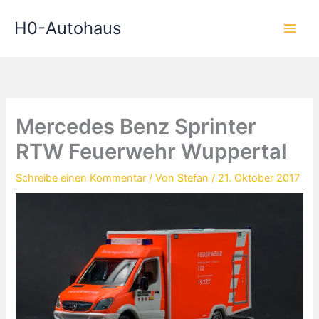
Zum
H0-Autohaus
Inhalt
springen
Mercedes Benz Sprinter
RTW Feuerwehr Wuppertal
Schreibe einen Kommentar
/ Von
Stefan
/
21. Oktober 2017