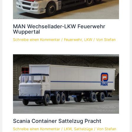
MAN Wechsellader-LKW Feuerwehr
Wuppertal
Schreibe einen Kommentar
/
Feuerwehr
,
LKW
/ Von
Stefan
Scania Container Sattelzug Pracht
Schreibe einen Kommentar
/
LKW
,
Sattelzüge
/ Von
Stefan