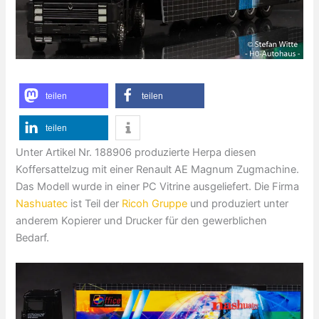
teilen
teilen
teilen
Unter Artikel Nr. 188906 produzierte
Herpa
diesen
Koffersattelzug mit einer Renault AE Magnum Zugmachine.
Das Modell wurde in einer PC Vitrine ausgeliefert. Die Firma
Nashuatec
ist Teil der
Ricoh Gruppe
und produziert unter
anderem Kopierer und Drucker für den gewerblichen
Bedarf.