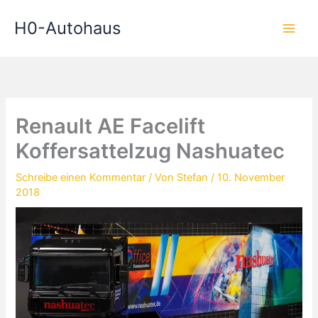
Zum
H0-Autohaus
Inhalt
springen
Renault AE Facelift
Koffersattelzug Nashuatec
Schreibe einen Kommentar
/ Von
Stefan
/
10. November
2018