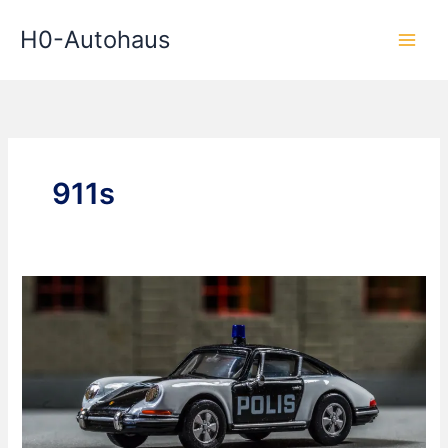
Zum
H0-Autohaus
Inhalt
springen
911s