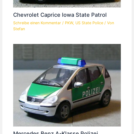
Chevrolet Caprice Iowa State Patrol
Schreibe einen Kommentar
/
PKW
,
US State Police
/ Von
Stefan
Mercedes Benz A-Klasse Polizei