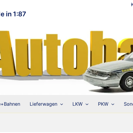
e in 1:87
e+Bahnen
Lieferwagen
LKW
PKW
Son