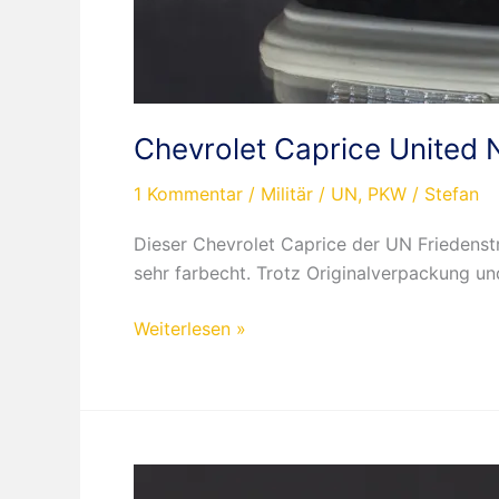
Chevrolet Caprice United 
1 Kommentar
/
Militär / UN
,
PKW
/
Stefan
Dieser Chevrolet Caprice der UN Friedenstr
sehr farbecht. Trotz Originalverpackung un
Chevrolet
Weiterlesen »
Caprice
United
Nations