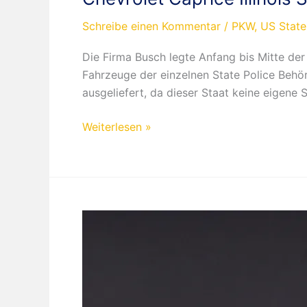
Schreibe einen Kommentar
/
PKW
,
US State
Die Firma Busch legte Anfang bis Mitte der
Fahrzeuge der einzelnen State Police Behör
ausgeliefert, da dieser Staat keine eigene S
Chevrolet
Weiterlesen »
Caprice
Illinois
State
Police