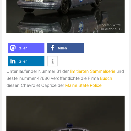
teilen
teilen
teilen
Unter laufender Nummer 31 der
limitierten Sammelserie
und
Bestellnummer 47686 veröffentlichte die Firma
Busch
diesen Chevrolet Caprice der
Maine State Police
.