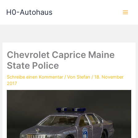
Zum
H0-Autohaus
Inhalt
springen
Chevrolet Caprice Maine
State Police
Schreibe einen Kommentar
/ Von
Stefan
/
18. November
2017