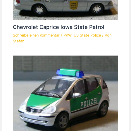
Chevrolet Caprice Iowa State Patrol
Schreibe einen Kommentar
/
PKW
,
US State Police
/ Von
Stefan