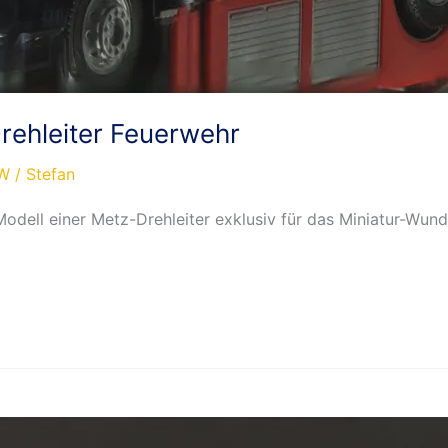
ehleiter Feuerwehr
W
/
Stefan
odell einer Metz-Drehleiter exklusiv für das Miniatur-Wu