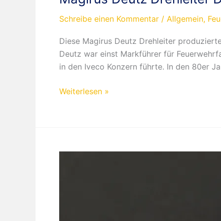
Schreibe einen Kommentar
/
Allgemein
,
Feu
Diese Magirus Deutz Drehleiter produzierte
Deutz war einst Markführer für Feuerwehrf
in den Iveco Konzern führte. In den 80er Ja
Magirus
Weiterlesen »
Deutz
Drehleiter
DLK
23/12
Feuerwehr