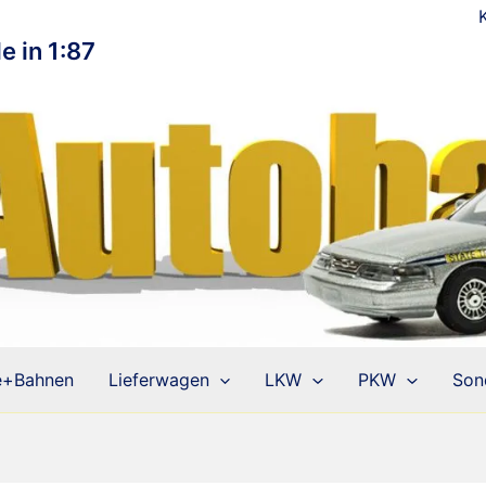
e in 1:87
e+Bahnen
Lieferwagen
LKW
PKW
Son