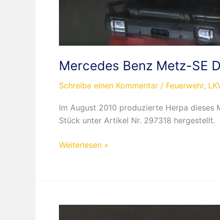
Mercedes Benz Metz-SE Dr
Schreibe einen Kommentar
/
Feuerwehr
,
LK
Im August 2010 produzierte Herpa dieses M
Stück unter Artikel Nr. 297318 hergestellt.
Mercedes
Weiterlesen »
Benz
Metz-
SE
Drehleiter
Feuerwehr