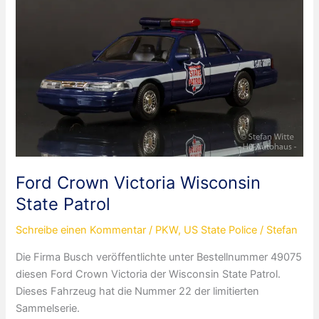
Ford Crown Victoria Wisconsin
State Patrol
Schreibe einen Kommentar
/
PKW
,
US State Police
/
Stefan
Die Firma Busch veröffentlichte unter Bestellnummer 49075
diesen Ford Crown Victoria der Wisconsin State Patrol.
Dieses Fahrzeug hat die Nummer 22 der limitierten
Sammelserie.