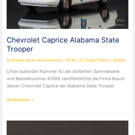
Chevrolet Caprice Alabama State
Trooper
Schreibe einen Kommentar
/
PKW
,
US State Police
/
Stefan
Unter laufender Nummer 42 der limitierten Sammelserie
und Bestellnummer 47689 veröffentlichte die Firma Busch
diesen Chevrolet Caprice der Alabama State Trooper.
Chevrolet
Weiterlesen »
Caprice
Alabama
State
Trooper