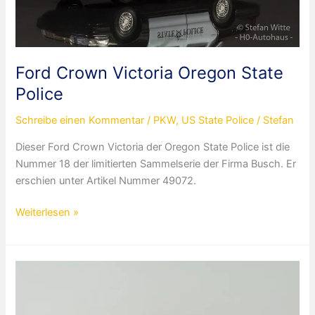
Ford Crown Victoria Oregon State
Police
Schreibe einen Kommentar
/
PKW
,
US State Police
/
Stefan
Dieser Ford Crown Victoria der Oregon State Police ist die
Nummer 18 der limitierten Sammelserie der Firma Busch. Er
erschien unter Artikel Nummer 49072.
Ford
Weiterlesen »
Crown
Victoria
Oregon
State
Police