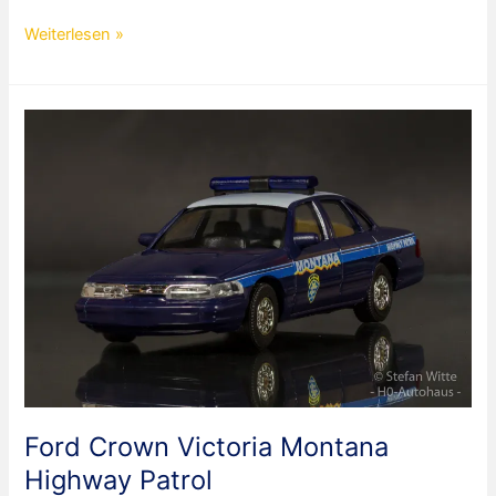
Ford
Weiterlesen »
Crown
Victoria
Wisconsin
State
Patrol
Ford Crown Victoria Montana
Highway Patrol