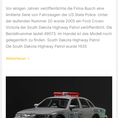
Vor einigen Jahren veröffentlichte die Firma Busch eine
limitierte Serie von Fahrzeugen der US State Police. Unter
der laufenden Nummer 20 wurde 2005 ein Ford Crown
Victoria der South Dakota Highway Patrol veröffentlicht. Die
Bestellnummer lautet 49073. Im Handel ist das Modell noch
gelegentlich zu finden. South Dakota Highway Patrol
Die South Dakota Highway Patrol wurde 1935
South
Weiterlesen »
Dakota
Highway
Patrol