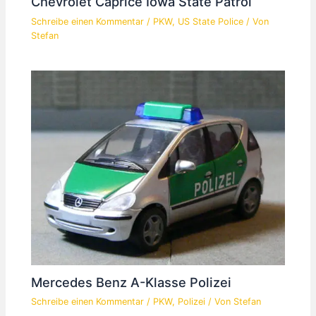
Chevrolet Caprice Iowa State Patrol
Schreibe einen Kommentar
/
PKW
,
US State Police
/ Von
Stefan
Mercedes Benz A-Klasse Polizei
Schreibe einen Kommentar
/
PKW
,
Polizei
/ Von
Stefan