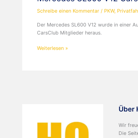
Schreibe einen Kommentar
/
PKW
,
Privatfa
Der Mercedes SL600 V12 wurde in einer Au
CarsClub Mitglieder heraus.
Mercedes
Weiterlesen »
SL600
V12
CarsClub
Über 
Wir freu
Die Seit