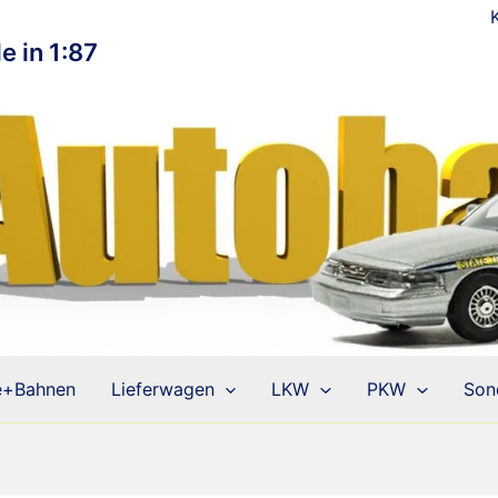
e in 1:87
e+Bahnen
Lieferwagen
LKW
PKW
Son